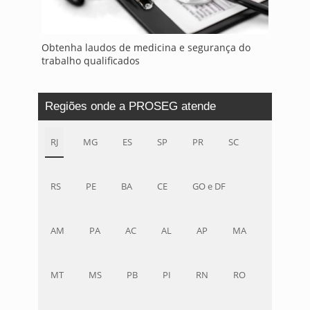
Obtenha laudos de medicina e segurança do
trabalho qualificados
Regiões onde a PROSEG atende
RJ
MG
ES
SP
PR
SC
RS
PE
BA
CE
GO e DF
AM
PA
AC
AL
AP
MA
MT
MS
PB
PI
RN
RO