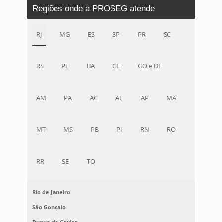
Regiões onde a PROSEG atende
RJ
MG
ES
SP
PR
SC
RS
PE
BA
CE
GO e DF
AM
PA
AC
AL
AP
MA
MT
MS
PB
PI
RN
RO
RR
SE
TO
Rio de Janeiro
São Gonçalo
Duque de Caxias