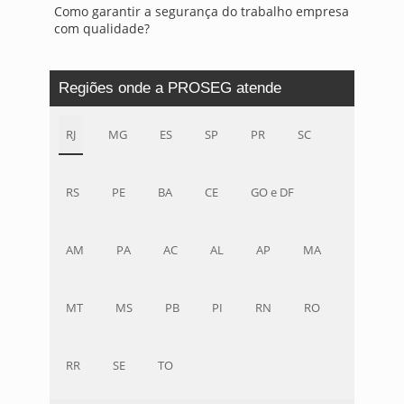
Como garantir a segurança do trabalho empresa
com qualidade?
Regiões onde a PROSEG atende
RJ
MG
ES
SP
PR
SC
RS
PE
BA
CE
GO e DF
AM
PA
AC
AL
AP
MA
MT
MS
PB
PI
RN
RO
RR
SE
TO